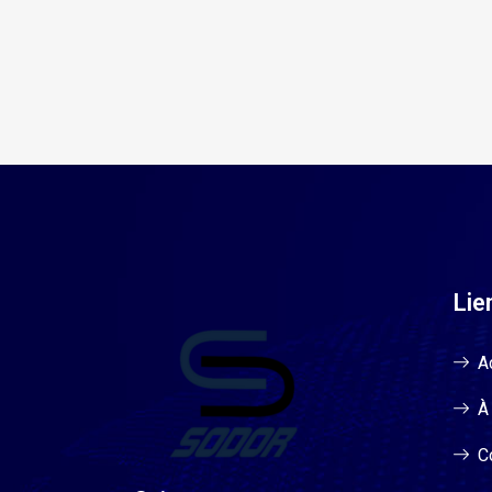
Lie
A
À
C