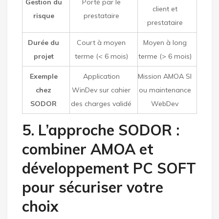
Gestion du
Porté par le
client et
risque
prestataire
prestataire
Durée du
Court à moyen
Moyen à long
projet
terme (< 6 mois)
terme (> 6 mois)
Exemple
Application
Mission AMOA SI
chez
WinDev sur cahier
ou maintenance
SODOR
des charges validé
WebDev
5. L’approche SODOR :
combiner AMOA et
développement PC SOFT
pour sécuriser votre
choix